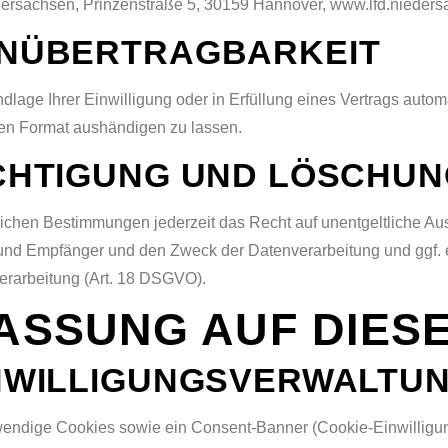
dersachsen, Prinzenstraße 5, 30159 Hannover, www.lfd.nieders
ENÜBERTRAGBARKEIT
dlage Ihrer Einwilligung oder in Erfüllung eines Vertrags automa
ren Format aushändigen zu lassen.
CHTIGUNG UND LÖSCHU
chen Bestimmungen jederzeit das Recht auf unentgeltliche Aus
nd Empfänger und den Zweck der Datenverarbeitung und ggf. e
erarbeitung (Art. 18 DSGVO).
ASSUNG AUF DIES
INWILLIGUNGSVERWALTU
endige Cookies sowie ein Consent-Banner (Cookie-Einwilligung