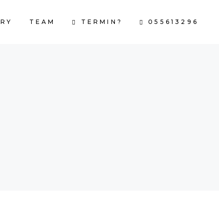
TERMIN?
055613296
RY
TEAM