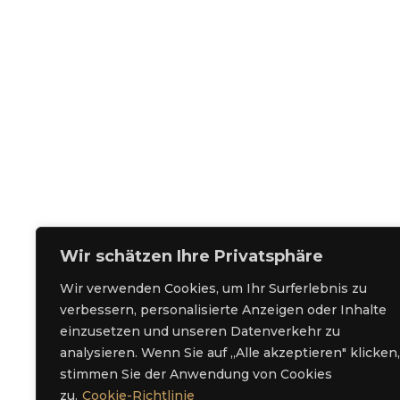
BRAIDS
HAIRSTYLE
BOB
HAIR PRODUCTS
Wir schätzen Ihre Privatsphäre
Wir verwenden Cookies, um Ihr Surferlebnis zu
verbessern, personalisierte Anzeigen oder Inhalte
einzusetzen und unseren Datenverkehr zu
analysieren. Wenn Sie auf „Alle akzeptieren" klicken,
stimmen Sie der Anwendung von Cookies
zu.
Cookie-Richtlinie