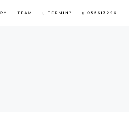
TERMIN?
055613296
RY
TEAM