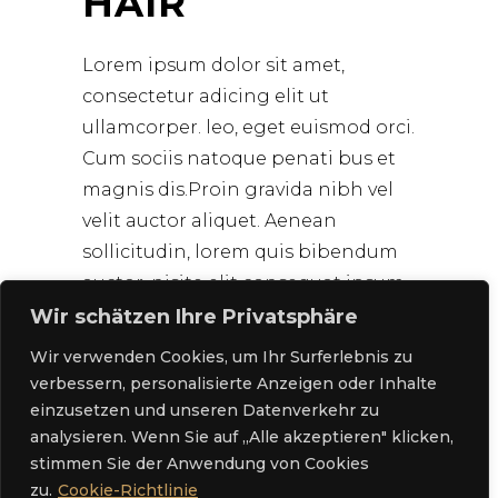
HAIR
Lorem ipsum dolor sit amet,
consectetur adicing elit ut
ullamcorper. leo, eget euismod orci.
Cum sociis natoque penati bus et
magnis dis.Proin gravida nibh vel
velit auctor aliquet. Aenean
sollicitudin, lorem quis bibendum
auctor, nisite elit consequat ipsum,
nec sagittis
Wir schätzen Ihre Privatsphäre
Wir verwenden Cookies, um Ihr Surferlebnis zu
0
1
verbessern, personalisierte Anzeigen oder Inhalte
einzusetzen und unseren Datenverkehr zu
READ MORE
analysieren. Wenn Sie auf „Alle akzeptieren" klicken,
stimmen Sie der Anwendung von Cookies
Jetzt buchen
zu.
Cookie-Richtlinie