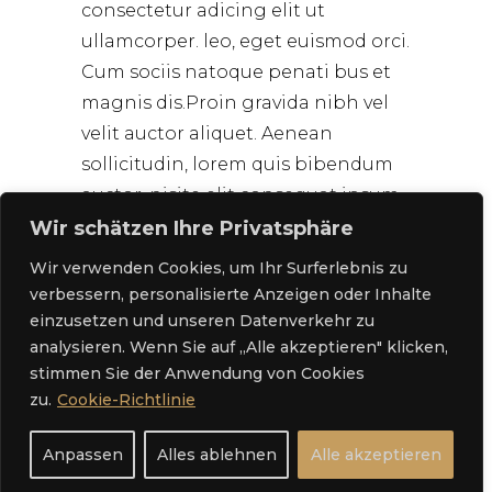
consectetur adicing elit ut
ullamcorper. leo, eget euismod orci.
Cum sociis natoque penati bus et
magnis dis.Proin gravida nibh vel
velit auctor aliquet. Aenean
sollicitudin, lorem quis bibendum
auctor, nisite elit consequat ipsum,
nec sagittis
Wir schätzen Ihre Privatsphäre
Wir verwenden Cookies, um Ihr Surferlebnis zu
0
0
verbessern, personalisierte Anzeigen oder Inhalte
einzusetzen und unseren Datenverkehr zu
READ MORE
analysieren. Wenn Sie auf „Alle akzeptieren" klicken,
stimmen Sie der Anwendung von Cookies
Jetzt buchen
zu.
Cookie-Richtlinie
Anpassen
Alles ablehnen
Alle akzeptieren